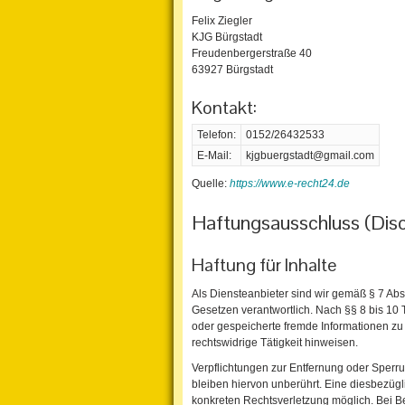
Felix Ziegler
KJG Bürgstadt
Freudenbergerstraße 40
63927 Bürgstadt
Kontakt:
Telefon:
0152/26432533
E-Mail:
kjgbuergstadt@gmail.com
Quelle:
https://www.e-recht24.de
Haftungsausschluss (Disc
Haftung für Inhalte
Als Diensteanbieter sind wir gemäß § 7 Ab
Gesetzen verantwortlich. Nach §§ 8 bis 10 T
oder gespeicherte fremde Informationen z
rechtswidrige Tätigkeit hinweisen.
Verpflichtungen zur Entfernung oder Sper
bleiben hiervon unberührt. Eine diesbezügl
konkreten Rechtsverletzung möglich. Bei 