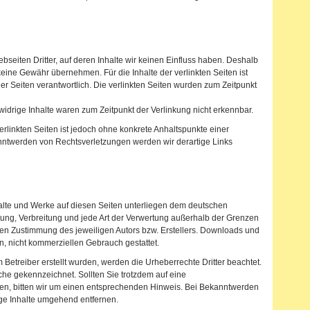
seiten Dritter, auf deren Inhalte wir keinen Einfluss haben. Deshalb
keine Gewähr übernehmen. Für die Inhalte der verlinkten Seiten ist
 der Seiten verantwortlich. Die verlinkten Seiten wurden zum Zeitpunkt
idrige Inhalte waren zum Zeitpunkt der Verlinkung nicht erkennbar.
erlinkten Seiten ist jedoch ohne konkrete Anhaltspunkte einer
nntwerden von Rechtsverletzungen werden wir derartige Links
nhalte und Werke auf diesen Seiten unterliegen dem deutschen
itung, Verbreitung und jede Art der Verwertung außerhalb der Grenzen
hen Zustimmung des jeweiligen Autors bzw. Erstellers. Downloads und
en, nicht kommerziellen Gebrauch gestattet.
m Betreiber erstellt wurden, werden die Urheberrechte Dritter beachtet.
lche gekennzeichnet. Sollten Sie trotzdem auf eine
n, bitten wir um einen entsprechenden Hinweis. Bei Bekanntwerden
ge Inhalte umgehend entfernen.