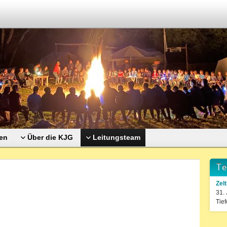
en
Über die KJG
Leitungsteam
Te
Zel
31.
Tief