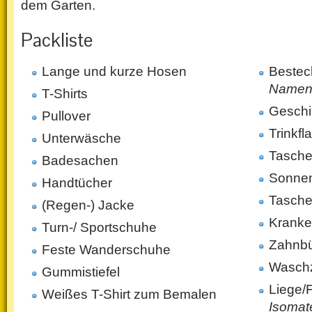
dem Garten.
Packliste
Lange und kurze Hosen
Besteck
Namen 
T-Shirts
Geschi
Pullover
Trinkfl
Unterwäsche
Tasche
Badesachen
Sonne
Handtücher
Tasche
(Regen-) Jacke
Kranke
Turn-/ Sportschuhe
Zahnbü
Feste Wanderschuhe
Wasch
Gummistiefel
Liege/
Weißes T-Shirt zum Bemalen
Isomat