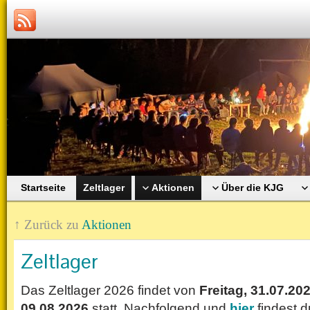
Startseite
Zeltlager
Aktionen
Über die KJG
↑ Zurück zu
Aktionen
Zeltlager
Das Zeltlager 2026 findet von
Freitag, 31.07.20
09.08.2026
statt. Nachfolgend und
hier
findest d